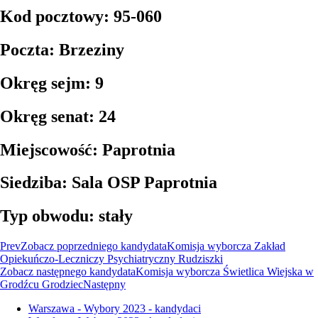
Kod pocztowy: 95-060
Poczta: Brzeziny
Okręg sejm: 9
Okręg senat: 24
Miejscowość: Paprotnia
Siedziba: Sala OSP Paprotnia
Typ obwodu: stały
Prev
Zobacz poprzedniego kandydata
Komisja wyborcza Zakład
Opiekuńczo-Leczniczy Psychiatryczny Rudziszki
Zobacz następnego kandydata
Komisja wyborcza Świetlica Wiejska w
Grodźcu Grodziec
Następny
Warszawa - Wybory 2023 - kandydaci